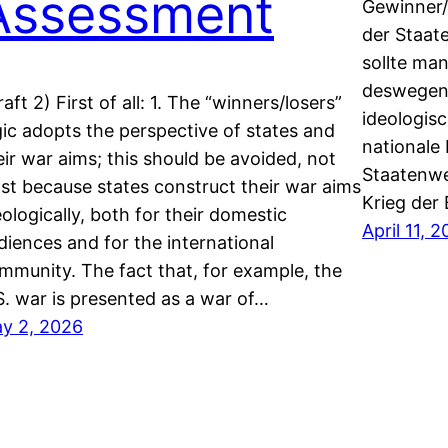
Assessment
Gewinner/V
der Staate
sollte man
deswegen, 
raft 2) First of all: 1. The “winners/losers”
ideologisc
gic adopts the perspective of states and
nationale 
eir war aims; this should be avoided, not
Staatenwel
ast because states construct their war aims
Krieg der
eologically, both for their domestic
April 11, 
diences and for the international
mmunity. The fact that, for example, the
S. war is presented as a war of…
y 2, 2026