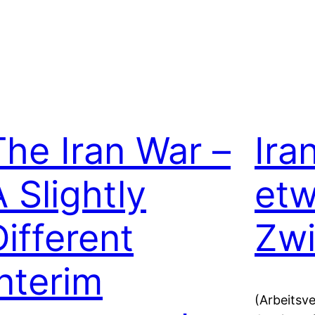
The Iran War –
Ira
A Slightly
etw
Different
Zwi
Interim
(Arbeitsve