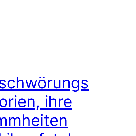
rschwörungs
orien, ihre
mmheiten