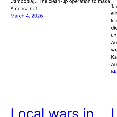
Cambodia). The clean-up operation to make
1.
America not…
ei
March 4, 2026
ke
di
un
Au
we
Ka
Au
Ma
Local wars in