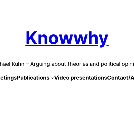
Knowwhy
hael Kuhn – Arguing about theories and political opin
etings
Publications
Video presentations
Contact/