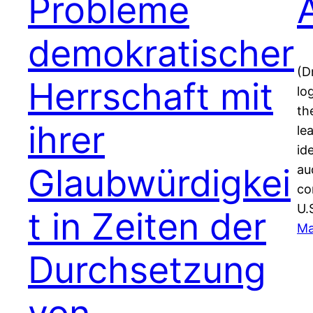
Probleme
demokratischer
(D
Herrschaft mit
lo
th
ihrer
le
id
Glaubwürdigkei
au
co
U.
t in Zeiten der
Ma
Durchsetzung