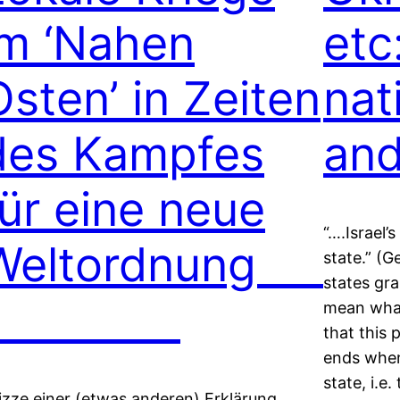
im ‘Nahen
etc
Osten’ in Zeiten
nat
des Kampfes
and
für eine neue
“….Israel’
Weltordnung
state.” (
states gra
mean what
that this 
ends when 
state, i.e
izze einer (etwas anderen) Erklärung