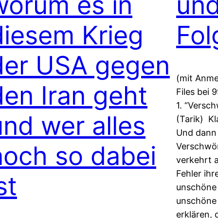
worum es in
und
diesem Krieg
Fol
der USA gegen
(mit Anme
den Iran geht
Files bei 
1. “Versc
und wer alles
(Tarik) Kl
Und dann 
noch so dabei
Verschwör
verkehrt 
Fehler ihr
st
unschöne 
unschöne p
erklären,