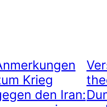
Anmerkungen
Ve
zum Krieg
the
gegen den Iran:
Du